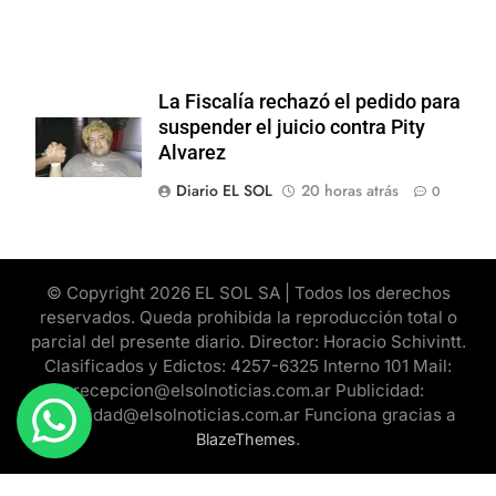
La Fiscalía rechazó el pedido para
suspender el juicio contra Pity
Alvarez
Diario EL SOL
20 horas atrás
0
© Copyright 2026 EL SOL SA | Todos los derechos
reservados. Queda prohibida la reproducción total o
parcial del presente diario. Director: Horacio Schivintt.
Clasificados y Edictos: 4257-6325 Interno 101 Mail:
recepcion@elsolnoticias.com.ar Publicidad:
publicidad@elsolnoticias.com.ar Funciona gracias a
.
BlazeThemes