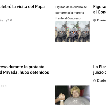
lebró la visita del Papa
Figura
Figuras de la cultura se
al Con
sumaron a la marcha
frente al Congreso
Diari
ás
0
contra la Ley de
Propiedad Privada
reso durante la protesta
La Fis
ad Privada: hubo detenidos
juicio 
Diari
0