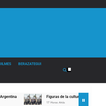
UILMES
BERAZATEGUI
na
Figuras de la cultura se sumaron a la marc
17 Horas Atrás