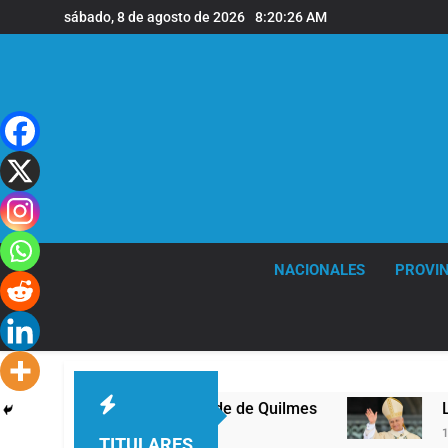
Saltar
sábado, 8 de agosto de 2026
8:20:26 AM
al
contenido
NACIONALES
PROVIN
 primer nivel en la sede de Quilmes
La Dióces
15 Horas Atr
TITULARES