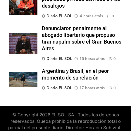
desalojos
Diario EL SOL
4 horas atrás
0
Denunciaron penalmente al
abogado libertario que propuso
tirar napalm sobre el Gran Buenos
Aires
Diario EL SOL
15 horas atrás
0
Argentina y Brasil, en el peor
momento de su relación
Diario EL SOL
17 horas atrás
0
© Copyright 2026 EL SOL SA | Todos los derechos
reservados. Queda prohibida la reproducción total o
parcial del presente diario. Director: Horacio Schivintt.