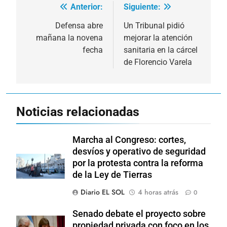
Anterior:
Siguiente:
Navegación
de
Defensa abre
Un Tribunal pidió
mañana la novena
mejorar la atención
entradas
fecha
sanitaria en la cárcel
de Florencio Varela
Noticias relacionadas
Marcha al Congreso: cortes,
desvíos y operativo de seguridad
por la protesta contra la reforma
de la Ley de Tierras
Diario EL SOL
4 horas atrás
0
Senado debate el proyecto sobre
propiedad privada con foco en los