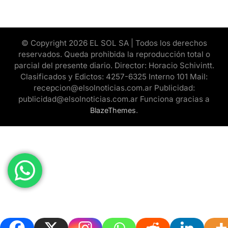
© Copyright 2026 EL SOL SA | Todos los derechos
reservados. Queda prohibida la reproducción total o
parcial del presente diario. Director: Horacio Schivintt.
Clasificados y Edictos: 4257-6325 Interno 101 Mail:
recepcion@elsolnoticias.com.ar Publicidad:
publicidad@elsolnoticias.com.ar Funciona gracias a
.
BlazeThemes