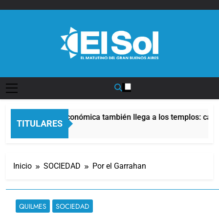
Saltar
al
contenido
Diario EL SOL
La crisis económica también llega a los templos: casi 
TITULARES
4 Horas Atrás
Inicio
SOCIEDAD
Por el Garrahan
QUILMES
SOCIEDAD