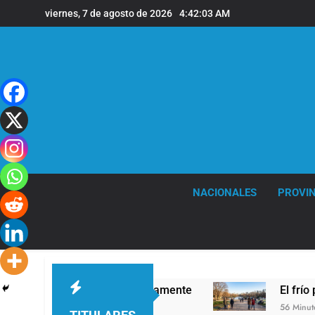
Saltar
viernes, 7 de agosto de 2026
4:42:04 AM
al
contenido
NACIONALES
PROVIN
 para servirla correctamente
El frío polar se 
56 Minutos Atrás