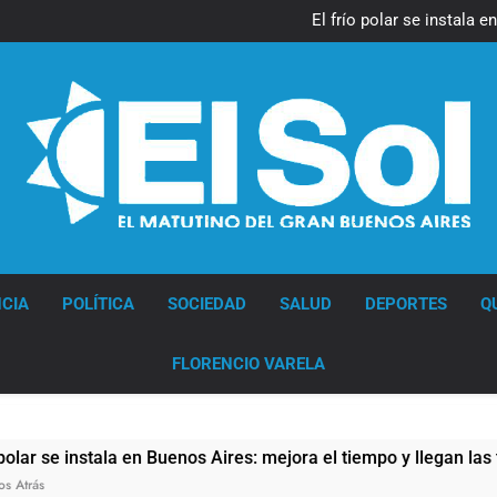
Día Internacional 
El frío polar se instala 
El Senado aprobó la ley 
Día Internacional 
El frío polar se instala 
El Senado aprobó la ley 
Diario EL SOL
CIA
POLÍTICA
SOCIEDAD
SALUD
DEPORTES
Q
FLORENCIO VARELA
instala en Buenos Aires: mejora el tiempo y llegan las tempera