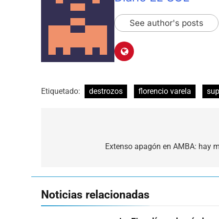
See author's posts
Etiquetado:
destrozos
florencio varela
sup
Navegación
de
Extenso apagón en AMBA: hay má
entradas
Noticias relacionadas