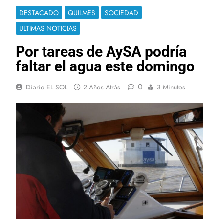
DESTACADO
QUILMES
SOCIEDAD
ULTIMAS NOTICIAS
Por tareas de AySA podría
faltar el agua este domingo
0
Diario EL SOL
2 Años Atrás
3 Minutos