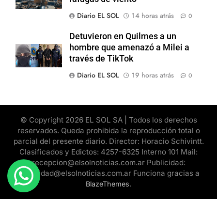
Diario EL SOL
14 horas atrás
0
Detuvieron en Quilmes a un
hombre que amenazó a Milei a
través de TikTok
Diario EL SOL
19 horas atrás
0
© Copyright 2026 EL SOL SA | Todos los derechos
reservados. Queda prohibida la reproducción total o
parcial del presente diario. Director: Horacio Schivintt.
Clasificados y Edictos: 4257-6325 Interno 101 Mail:
recepcion@elsolnoticias.com.ar Publicidad:
publicidad@elsolnoticias.com.ar Funciona gracias a
.
BlazeThemes