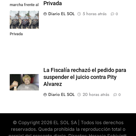
Privada
marcha frente al
Congreso contra
Diario EL SOL
5 horas atrás
0
la Ley de
Propiedad
Privada
La Fiscalía rechazó el pedido para
suspender el juicio contra Pity
Alvarez
Diario EL SOL
20 horas atrás
0
© Copyright 2026 EL SOL SA | Todos los derechos
reservados. Queda prohibida la reproducción total o
parcial del presente diario. Director: Horacio Schivintt.