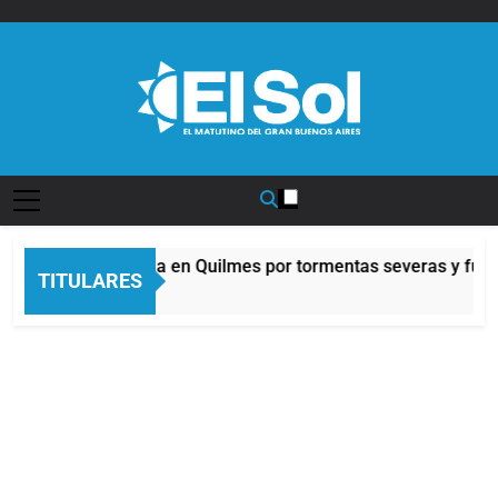
Saltar
al
contenido
Diario EL SOL
Alerta naranja en Quilmes por tormentas severas y fuerte
TITULARES
8 Horas Atrás