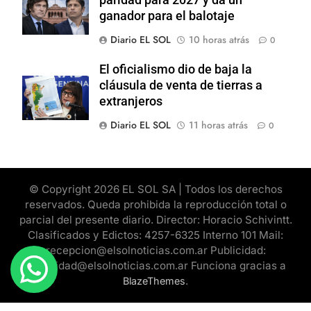
paridad para 2027 y da un
ganador para el balotaje
Diario EL SOL
10 horas atrás
0
El oficialismo dio de baja la
cláusula de venta de tierras a
extranjeros
Diario EL SOL
11 horas atrás
0
© Copyright 2026 EL SOL SA | Todos los derechos
reservados. Queda prohibida la reproducción total o
parcial del presente diario. Director: Horacio Schivintt.
Clasificados y Edictos: 4257-6325 Interno 101 Mail:
recepcion@elsolnoticias.com.ar Publicidad:
publicidad@elsolnoticias.com.ar Funciona gracias a
.
BlazeThemes