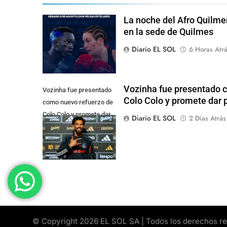
La noche del Afro Quilme
en la sede de Quilmes
Diario EL SOL
6 Horas Atr
Vozinha fue presentado 
Vozinha fue presentado
Colo Colo y promete dar p
como nuevo refuerzo de
Colo Colo y promete dar
Diario EL SOL
2 Días Atrás
pelea por el arco
© Copyright 2026 EL SOL SA | Todos los derechos rese