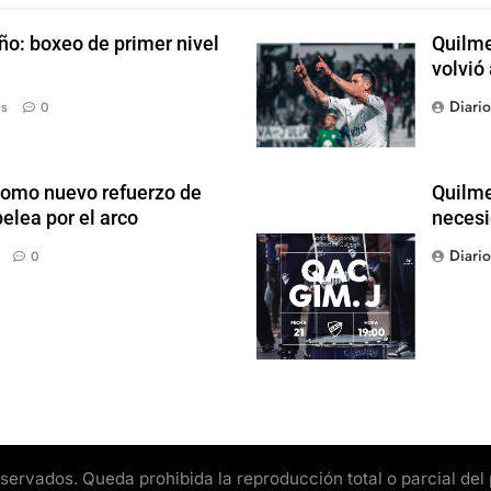
ño: boxeo de primer nivel
Quilme
volvió
Diari
ás
0
como nuevo refuerzo de
Quilme
elea por el arco
necesi
Diari
0
rvados. Queda prohibida la reproducción total o parcial del pr