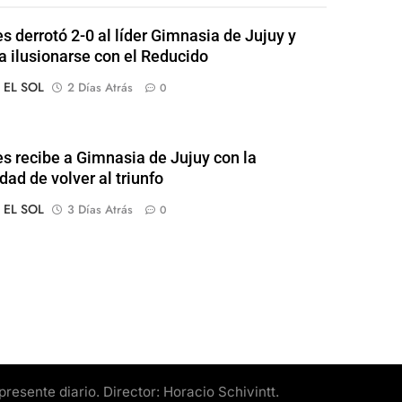
s derrotó 2-0 al líder Gimnasia de Jujuy y
 a ilusionarse con el Reducido
o EL SOL
2 Días Atrás
0
s recibe a Gimnasia de Jujuy con la
dad de volver al triunfo
o EL SOL
3 Días Atrás
0
esente diario. Director: Horacio Schivintt.