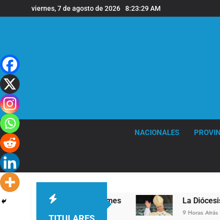
Saltar
viernes, 7 de agosto de 2026
8:23:30 AM
al
contenido
NACIONALES
PROVIN
ivel en la sede de Quilmes
La Diócesis de Qui
9 Horas Atrás
TITULARES