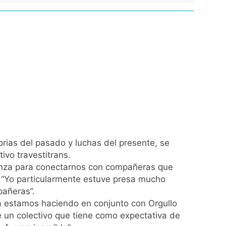
 el Gobierno
de Propiedad Privada
l Street y el riesgo país quedó al borde
nsables como «delincuentes anarquistas»
rias del pasado y luchas del presente, se
ivo travestitrans.
ienza para conectarnos con compañeras que
: “Yo particularmente estuve presa mucho
turas más bajas de la semana
pañeras”.
la estamos haciendo en conjunto con Orgullo
a los argentinos
e un colectivo que tiene como expectativa de