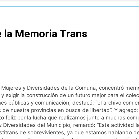
CTA profundizan su plan de lucha con nuevas marchas contra
Quilmeño: boxeo de primer nivel en la sede de Quilmes
e la Memoria Trans
lmes celebró la visita del Papa León XIV a la Argentina
ura se sumaron a la marcha frente al Congreso contra la Ley 
tiva para los activos argentinos: cayeron las acciones en Wal
nó los disturbios frente al Congreso y calificó a los respo
de Mujeres y Diversidades de la Comuna, concentró memo
exigir la construcción de un futuro mejor para el colect
de la Cerveza: los tres secretos para servirla correctamente
nes públicas y comunicación, destacó: “el archivo com
 de nuestra provincias en busca de libertad”. Y agregó
nstala en Buenos Aires: mejora el tiempo y llegan las tempera
to feliz por la lucha que realizamos junto a muchas com
y Diversidades del Municipio, remarcó: “Esta actividad 
o: por qué se celebra cada 7 de agosto y qué representa par
estitrans de sobrevivientes, ya que estamos hablando d