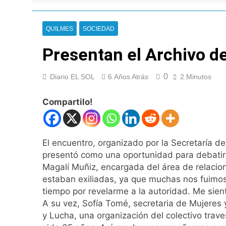
La CGT y las dos 
8 Horas Atrás
La noche del Afro 
QUILMES
SOCIEDAD
23 Horas Atrás
Presentan el Archivo d
La Diócesis de Qui
1 Día Atrás
Figuras de la cult
0
Diario EL SOL
6 Años Atrás
2 Minutos
1 Día Atrás
Compartilo!
Nueva jornada nega
de los 450 puntos
1 Día Atrás
Jorge Macri conde
El encuentro, organizado por la Secretaría 
1 Día Atrás
presentó como una oportunidad para debatir y 
Día Internacional 
Magalí Muñiz, encargada del área de relacio
1 Día Atrás
estaban exiliadas, ya que muchas nos fuimos
El frío polar se i
tiempo por revelarme a la autoridad. Me sien
1 Día Atrás
A su vez, Sofía Tomé, secretaria de Mujeres 
Día de San Cayetan
y Lucha, una organización del colectivo trav
1 Día Atrás