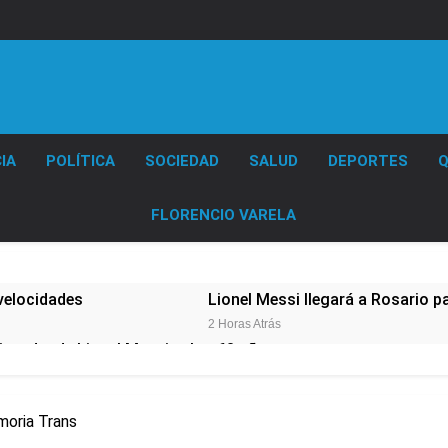
Diario EL SOL
IA
POLÍTICA
SOCIEDAD
SALUD
DEPORTES
Q
FLORENCIO VARELA
velocidades
Lionel Messi llegará a Rosario p
2 Horas Atrás
 padre de Lionel Messi, a los 68 años
e imputado formalmente por abuso sexual
moria Trans