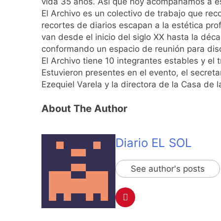
vida 35 años. Así que hoy acompañamos a es
El Senado aprobó l
El Archivo es un colectivo de trabajo que re
1 Día Atrás
recortes de diarios escapan a la estética pr
Incidentes frente 
van desde el inicio del siglo XX hasta la dé
enfrentamientos
conformando un espacio de reunión para disc
2 Días Atrás
El Archivo tiene 10 integrantes estables y el
La Fiscalía rechaz
Estuvieron presentes en el evento, el secreta
2 Días Atrás
Ezequiel Varela y la directora de la Casa de l
67 barrios full LE
2 Días Atrás
About The Author
El temporal se des
2 Días Atrás
Diario EL SOL
Kicillof marchó co
2 Días Atrás
Renunció el subse
See author's posts
2 Días Atrás