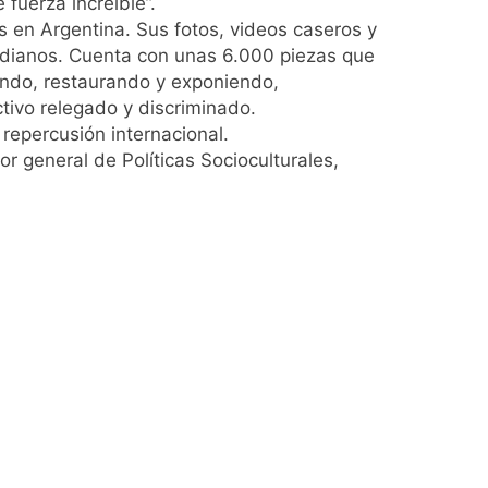
uerza increíble”.
ro capítulo
s en Argentina. Sus fotos, videos caseros y
tidianos. Cuenta con unas 6.000 piezas que
rivada: hubo detenidos y
iando, restaurando y exponiendo,
tivo relegado y discriminado.
 repercusión internacional.
r general de Políticas Socioculturales,
ío con mínimas cercanas a 1°C
usión de chats privados