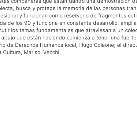
tas compañeras que están dando una demostración de f
a ley de propiedad privada, pero el Gobierno debió eliminar ot
colecta, busca y protege la memoria de las personas tran
ofesional y funcionan como reservorio de fragmentos co
al Congreso durante la protesta contra la Ley de Propiedad P
cada de los 90 y funciona en constante desarrollo, ampl
utir los temas fundamentales que atraviesan a un colec
 trabajo que están haciendo comienza a tener una fuerte
ó el pedido para suspender el juicio contra Pity Alvarez
rio de Derechos Humanos local, Hugo Colaone; el directo
a Cultura, Marisol Vecchi.
D en Florencio Varela
pide del AMBA: cuándo dejará de llover y llega una ola de fr
ntra la Ley de Propiedad Privada de Milei
cretario de Seguridad de Quilmes, Hernán Ocampo, tras la dif