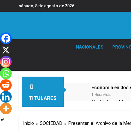
Saltar
sábado, 8 de agosto de 2026
al
contenido
NACIONALES
PROVINC
Economía en dos 
1 Hora Atrás
TITULARES
Murió Jorge Messi,
6 Horas Atrás
Thiago Medina fu
Inicio
SOCIEDAD
Presentan el Archivo de la Me
7 Horas Atrás