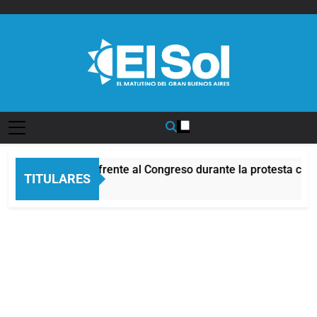
Saltar
al
contenido
Diario EL SOL
Incidentes frente al Congreso durante la protesta cont
TITULARES
4 Horas Atrás