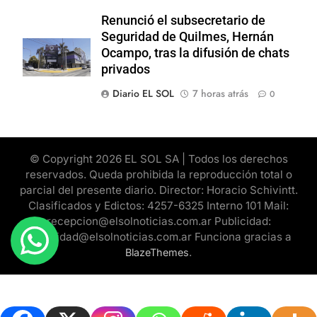
Renunció el subsecretario de
Seguridad de Quilmes, Hernán
Ocampo, tras la difusión de chats
privados
Diario EL SOL
7 horas atrás
0
© Copyright 2026 EL SOL SA | Todos los derechos
reservados. Queda prohibida la reproducción total o
parcial del presente diario. Director: Horacio Schivintt.
Clasificados y Edictos: 4257-6325 Interno 101 Mail:
recepcion@elsolnoticias.com.ar Publicidad:
publicidad@elsolnoticias.com.ar Funciona gracias a
.
BlazeThemes