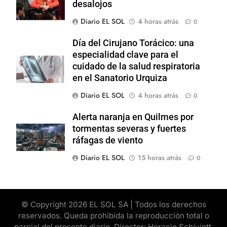
desalojos
Diario EL SOL
4 horas atrás
0
Día del Cirujano Torácico: una
especialidad clave para el
cuidado de la salud respiratoria
en el Sanatorio Urquiza
Diario EL SOL
4 horas atrás
0
Alerta naranja en Quilmes por
tormentas severas y fuertes
ráfagas de viento
Diario EL SOL
15 horas atrás
0
© Copyright 2026 EL SOL SA | Todos los derechos
reservados. Queda prohibida la reproducción total o
parcial del presente diario. Director: Horacio Schivintt.