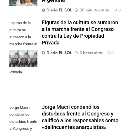
Diario EL SOL
36 minutos atrás
0
Figuras de la cultura se sumaron
Figuras de la
a la marcha frente al Congreso
cultura se
contra la Ley de Propiedad
sumaron a la
Privada
marcha frente al
Congreso contra
Diario EL SOL
3 horas atrás
0
la Ley de
Propiedad
Privada
Jorge Macri condenó los
Jorge Macri
disturbios frente al Congreso y
condenó los
calificó a los responsables como
disturbios frente
«delincuentes anarquistas»
al Congreso y