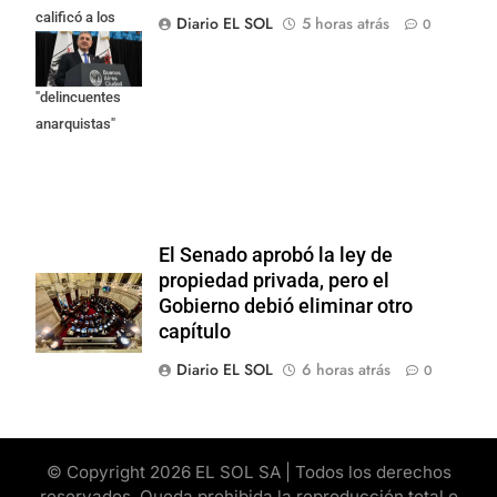
calificó a los
Diario EL SOL
5 horas atrás
0
responsables
como
"delincuentes
anarquistas"
El Senado aprobó la ley de
propiedad privada, pero el
Gobierno debió eliminar otro
capítulo
Diario EL SOL
6 horas atrás
0
© Copyright 2026 EL SOL SA | Todos los derechos
reservados. Queda prohibida la reproducción total o