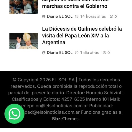
marchas contra el Gobierno
Diario EL SOL
14 horas atrás
0
La Diócesis de Quilmes celebró la
visita del Papa León XIV a la
Argentina
Diario EL SOL
1 día atrás
0
© Copyright 2026 EL SOL SA | Todos los derechos
reservados. Queda prohibida la reproducción total o
parcial del presente diario. Director: Horacio Schivintt.
Clasificados y Edictos: 4257-6325 Interno 101 Mail:
recepcion@elsolnoticias.com.ar Publicidad:
publicidad@elsolnoticias.com.ar Funciona gracias a
.
BlazeThemes