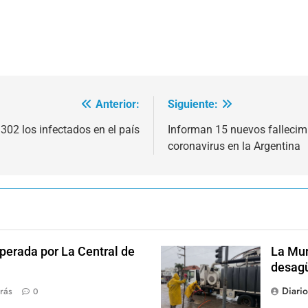
Anterior:
Siguiente:
302 los infectados en el país
Informan 15 nuevos fallecimi
coronavirus en la Argentina
perada por La Central de
La Mun
desagü
Diari
rás
0