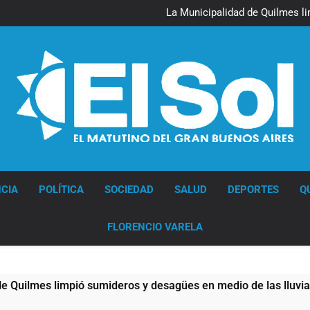
La Línea 148 pasó a 
La Municipalidad de Quilmes l
Transporte: un asistente vir
Una gran convocatoria 
La Línea 148 pasó a 
La Municipalidad de Quilmes l
Transporte: un asistente vir
Una gran convocatoria 
Diario EL SOL
CIA
POLÍTICA
SOCIEDAD
SALUD
DEPORTES
Q
FLORENCIO VARELA
mes limpió sumideros y desagües en medio de las lluvias