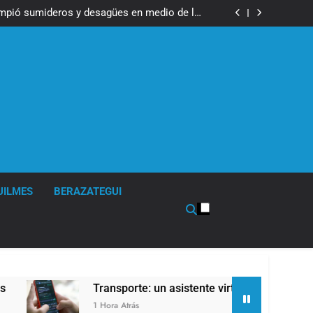
ser operada por La Central de Vicente López
impió sumideros y desagües en medio de las
lluvias
tual para consultar infracciones en segundos
en la obra teatral «Los Abuelos No Mienten»
ser operada por La Central de Vicente López
impió sumideros y desagües en medio de las
lluvias
tual para consultar infracciones en segundos
en la obra teatral «Los Abuelos No Mienten»
UILMES
BERAZATEGUI
Transporte: un asistente virtual para consultar in
1 Hora Atrás