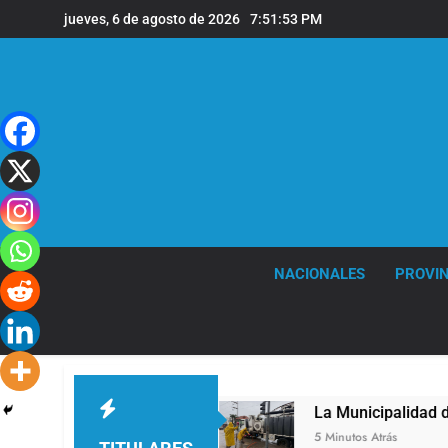
Saltar
jueves, 6 de agosto de 2026
7:51:54 PM
al
contenido
NACIONALES
PROVIN
al de Vicente López
La Municipalidad de Quil
5 Minutos Atrás