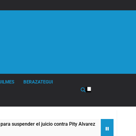
UILMES
BERAZATEGUI
spender el juicio contra Pity Alvarez
67 barrio
9 Horas Atr