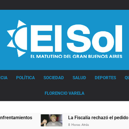
Diario EL SOL
CIA
POLÍTICA
SOCIEDAD
SALUD
DEPORTES
Q
FLORENCIO VARELA
amientos
La Fiscalía rechazó el pedido para su
8 Horas Atrás