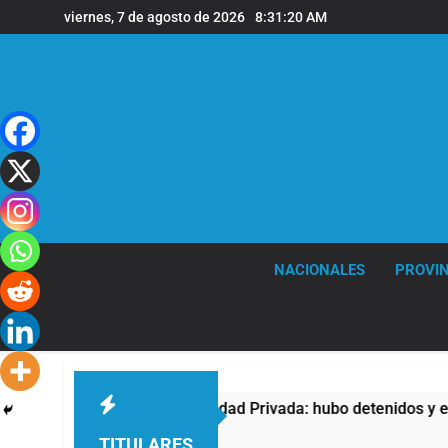
Saltar
viernes, 7 de agosto de 2026
8:31:21 AM
al
contenido
NACIONALES
PROVIN
 contra la Ley de Propiedad Privada: hubo detenidos y enfrent
TITULARES