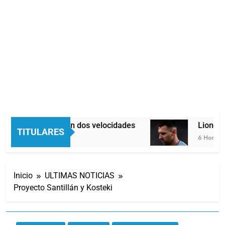
Economía en dos velocidades
Lionel M
TITULARES
6 Horas Atrás
6 Horas Atr
Inicio
ULTIMAS NOTICIAS
Proyecto Santillán y Kosteki