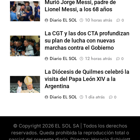
Murió Jorge Messi, padre de
Lionel Messi, a los 68 años
Diario EL SOL
10 horas atrás
0
La CGT y las dos CTA profundizan
su plan de lucha con nuevas
marchas contra el Gobierno
Diario EL SOL
12 horas atrás
0
La Diócesis de Quilmes celebró la
visita del Papa León XIV a la
Argentina
Diario EL SOL
1 día atrás
0
© Copyright 2026 EL SOL SA | Todos los derechos
reservados. Queda prohibida la reproducción total o
parcial del presente diario. Director: Horacio Schivintt.