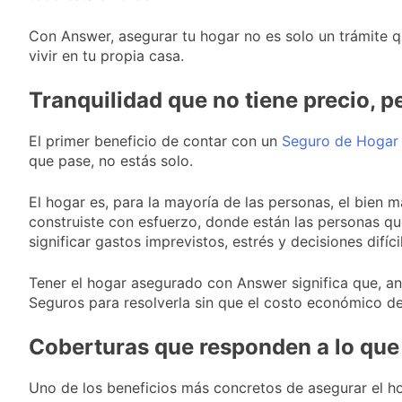
obra teatral «Los
20 Horas Atrás
Abuelos No Mienten»
Marcha al Congreso:
Con Answer, asegurar tu hogar no es solo un trámite q
cortes, desvíos y
vivir en tu propia casa.
operativo de
23 Horas Atrás
seguridad por la
Tormentas severas y
Tranquilidad que no tiene precio, pe
protesta contra la
fuertes ráfagas de
reforma de la Ley de
viento: más de 10
1 Día Atrás
Tierras
provincias bajo alerta
El primer beneficio de contar con un
Seguro de Hogar
Senado debate el
meteorológica
que pase, no estás solo.
proyecto sobre
propiedad privada
1 Día Atrás
con foco en los
El hogar es, para la mayoría de las personas, el bien 
desalojos
construiste con esfuerzo, donde están las personas qu
significar gastos imprevistos, estrés y decisiones difí
Tener el hogar asegurado con Answer significa que, ant
Seguros para resolverla sin que el costo económico d
Coberturas que responden a lo que
Uno de los beneficios más concretos de asegurar el h