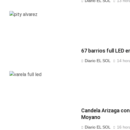
Diario EL SOL
13 hor
67 barrios full LED e
Diario EL SOL
14 hor
Candela Arizaga con
Moyano
Diario EL SOL
16 hor