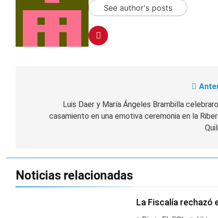
See author's posts
Anter
Navegación
de
Luis Daer y María Ángeles Brambilla celebrar
casamiento en una emotiva ceremonia en la Riber
entradas
Qui
Noticias relacionadas
La Fiscalía rechazó e