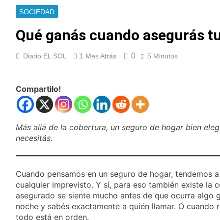
privados
consumo con
La Libertad Avanza
SOCIEDAD
Facundo Moyano
consiguió la mayoría
y rechazó el pedido
Qué ganás cuando asegurás t
16 Horas Atrás
del peronismo de
Masiva movilización
girar el proyecto a
al Congreso contra el
comisión
0
Diario EL SOL
1 Mes Atrás
5 Minutos
proyecto oficial de
17 Horas Atrás
Ley de Propiedad
La Diócesis de
Privada
Quilmes celebra la
Compartilo!
fiesta de San
17 Horas Atrás
Cayetano
La Línea 148 pasó a
ser operada por La
Central de Vicente
Más allá de la cobertura, un seguro de hogar bien eleg
18 Horas Atrás
López
necesitás.
La Municipalidad de
Quilmes limpió
sumideros y
18 Horas Atrás
desagües en medio
Transporte: un
Cuando pensamos en un seguro de hogar, tendemos a i
de las lluvias
asistente virtual para
cualquier imprevisto. Y sí, para eso también existe la c
consultar
19 Horas Atrás
asegurado se siente mucho antes de que ocurra algo gr
infracciones en
Una gran
noche y sabés exactamente a quién llamar. O cuando re
segundos
convocatoria en la
todo está en orden.