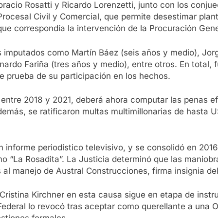
Horacio Rosatti y Ricardo Lorenzetti, junto con los con
 Procesal Civil y Comercial, que permite desestimar pla
que correspondía la intervención de la Procuración Gene
ros imputados como Martín Báez (seis años y medio), Jo
ardo Fariña (tres años y medio), entre otros. En total
de prueba de su participación en los hechos.
sa entre 2018 y 2021, deberá ahora computar las penas 
emás, se ratificaron multas multimillonarias de hasta 
n informe periodístico televisivo, y se consolidó en 201
mo “La Rosadita”. La Justicia determinó que las maniob
s al manejo de Austral Construcciones, firma insignia de
a Cristina Kirchner en esta causa sigue en etapa de inst
Federal lo revocó tras aceptar como querellante a una 