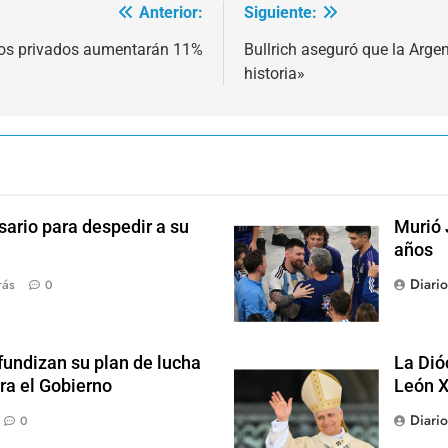
Anterior:
Siguiente:
ios privados aumentarán 11%
Bullrich aseguró que la Arge
historia»
sario para despedir a su
Murió 
años
Diari
rás
0
fundizan su plan de lucha
La Dió
ra el Gobierno
León X
Diari
0