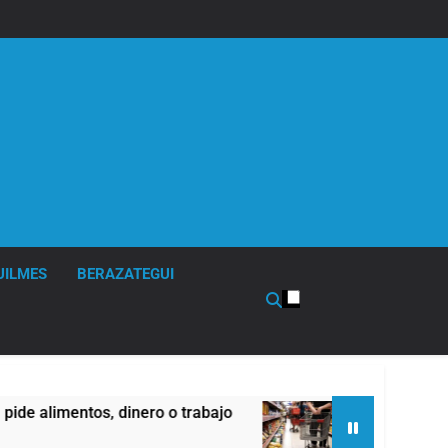
UILMES
BERAZATEGUI
s, dinero o trabajo
Economía en dos velocid
19 Horas Atrás