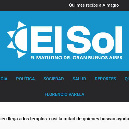
Quilmes recibe a Almagro con
la mira puesta en el Reducido
Diario EL SOL
CIA
POLÍTICA
SOCIEDAD
SALUD
DEPORTES
Q
FLORENCIO VARELA
s templos: casi la mitad de quienes buscan ayuda pide alimento