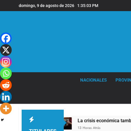
Saltar
domingo, 9 de agosto de 2026
1:35:04 PM
al
contenido
NACIONALES
PROVIN
educido
La crisis económica también llega a lo
13 Horas Atrás