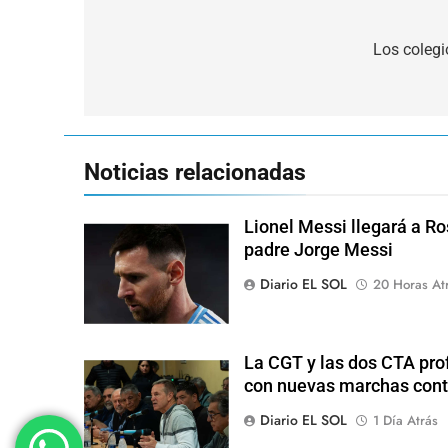
Navegación
de
Los coleg
entradas
Noticias relacionadas
Lionel Messi llegará a Ro
padre Jorge Messi
Diario EL SOL
20 Horas At
La CGT y las dos CTA pro
con nuevas marchas cont
Diario EL SOL
1 Día Atrás