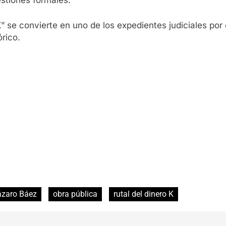
stiones formales.
 K” se convierte en uno de los expedientes judiciales po
rico.
ázaro Báez
obra pública
rutal del dinero K