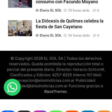
consumo con Facundo Moyano
Diario EL SOL
15 horas atrás
0
La Diócesis de Quilmes celebra la
fiesta de San Cayetano
Diario EL SOL
16 horas atrás
0
© Copyright 2026 EL SOL SA | Todos los derechos
reservados. Queda prohibida la reproducción total o
parcial del presente diario. Director: Horacio Schivintt.
Clasificados y Edictos: 4257-6325 Interno 101 Mail:
recepcion@elsolnoticias.com.ar Publicidad:
publicidad@elsolnoticias.com.ar Funciona gracias a
.
BlazeThemes