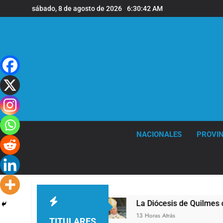
Saltar
sábado, 8 de agosto de 2026
6:30:43 AM
al
contenido
NACIONALES
PROVIN
 Quilmes
La Diócesis de Quilmes celebró la vi
13 Horas Atrás
TITULARES