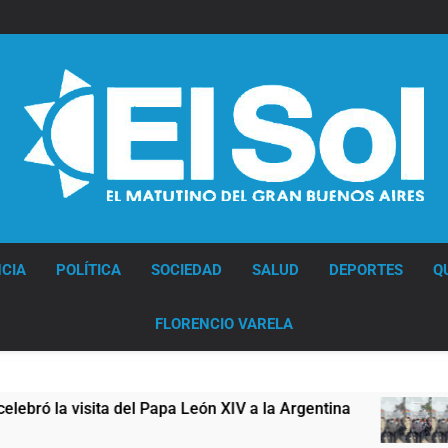
Diario EL SOL
CIA
POLÍTICA
SOCIEDAD
SALUD
DEPORTES
Q
FLORENCIO VARELA
sita del Papa León XIV a la Argentina
Figuras 
15 Horas At