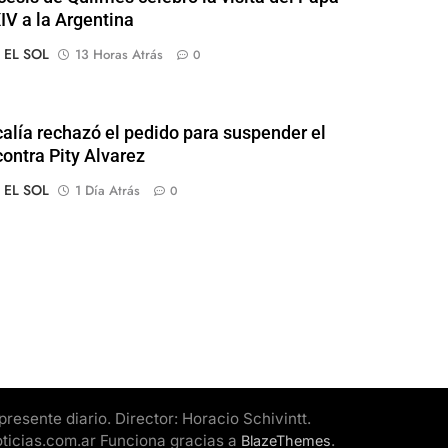
IV a la Argentina
o EL SOL
13 Horas Atrás
0
calía rechazó el pedido para suspender el
contra Pity Alvarez
o EL SOL
1 Día Atrás
0
esente diario. Director: Horacio Schivintt.
oticias.com.ar Funciona gracias a
.
BlazeThemes