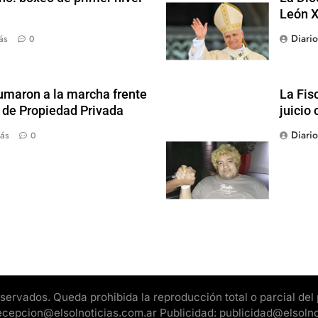
León X
Diari
ás
0
sumaron a la marcha frente
La Fis
y de Propiedad Privada
juicio 
Diari
ás
0
rvados. Queda prohibida la reproducción total o parcial del pr
 recepcion@elsolnoticias.com.ar Publicidad: publicidad@elsoln