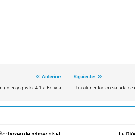
Anterior:
Siguiente:
n goleó y gustó: 4-1 a Bolivia
Una alimentación saludable c
ño: boxeo de primer nivel
La Dió