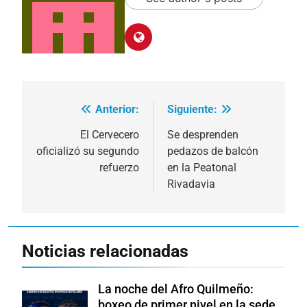
Anterior:
Siguiente:
Navegación
de
El Cervecero
Se desprenden
oficializó su segundo
pedazos de balcón
entradas
refuerzo
en la Peatonal
Rivadavia
Noticias relacionadas
La noche del Afro Quilmeño:
boxeo de primer nivel en la sede