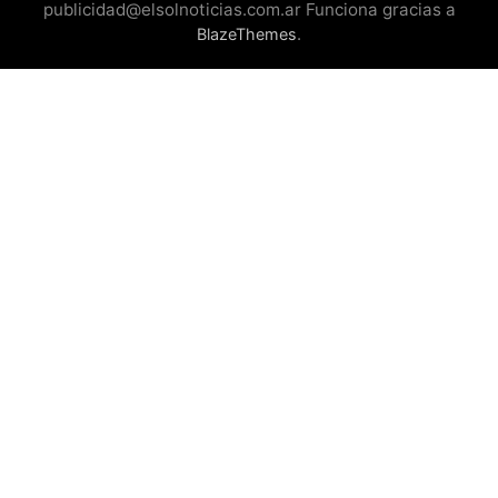
publicidad@elsolnoticias.com.ar Funciona gracias a
.
BlazeThemes