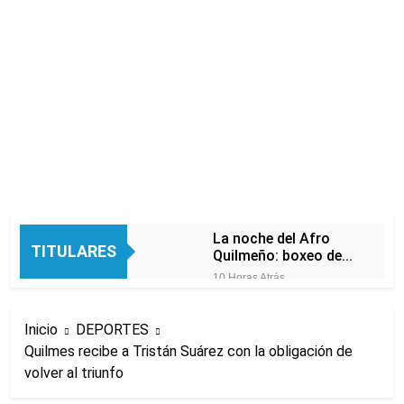
La noche del Afro
TITULARES
Quilmeño: boxeo de
primer nivel en la sede
10 Horas Atrás
de Quilmes
La Diócesis de
Quilmes celebró la
Inicio
DEPORTES
visita del Papa León
13 Horas Atrás
XIV a la Argentina
Quilmes recibe a Tristán Suárez con la obligación de
Figuras de la cultura
volver al triunfo
se sumaron a la
marcha frente al
15 Horas Atrás