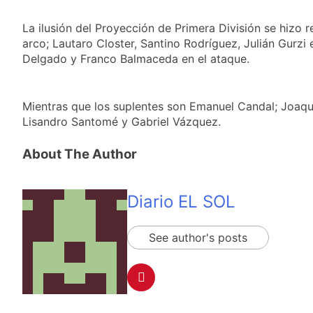
infracciones en
Una gran
segundos
convocatoria en la
La ilusión del Proyección de Primera División se hizo 
obra teatral «Los
arco; Lautaro Closter, Santino Rodríguez, Julián Gurzi
20 Horas Atrás
Abuelos No Mienten»
Marcha al Congreso:
Delgado y Franco Balmaceda en el ataque.
cortes, desvíos y
operativo de
23 Horas Atrás
seguridad por la
Tormentas severas y
Mientras que los suplentes son Emanuel Candal; Joaqu
protesta contra la
fuertes ráfagas de
Lisandro Santomé y Gabriel Vázquez.
reforma de la Ley de
viento: más de 10
1 Día Atrás
Tierras
provincias bajo alerta
Senado debate el
About The Author
meteorológica
proyecto sobre
propiedad privada
1 Día Atrás
con foco en los
Diario EL SOL
desalojos
See author's posts