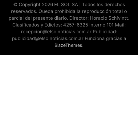
© Copyright 2026 EL SOL SA | Todos los derechos
reservados. Queda prohibida la reproducción total o
parcial del presente diario. Director: Horacio Schivintt.
Clasificados y Edictos: 4257-6325 Interno 101 Mail:
recepcion@elsolnoticias.com.ar Publicidad:
publicidad@elsolnoticias.com.ar Funciona gracias a
.
BlazeThemes