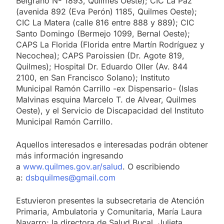
Belgrano Nº 1893, Quilmes Oeste); CIC La Paz
(avenida 892 (Eva Perón) 1185, Quilmes Oeste);
CIC La Matera (calle 816 entre 888 y 889); CIC
Santo Domingo (Bermejo 1099, Bernal Oeste);
CAPS La Florida (Florida entre Martín Rodríguez y
Necochea); CAPS Paroissien (Dr. Agote 819,
Quilmes); Hospital Dr. Eduardo Oller (Av. 844
2100, en San Francisco Solano); Instituto
Municipal Ramón Carrillo -ex Dispensario- (Islas
Malvinas esquina Marcelo T. de Alvear, Quilmes
Oeste), y el Servicio de Discapacidad del Instituto
Municipal Ramón Carrillo.
Aquellos interesados e interesadas podrán obtener
más información ingresando
a
www.quilmes.gov.ar/salud
. O escribiendo
a:
dsbquilmes@gmail.com
Estuvieron presentes la subsecretaria de Atención
Primaria, Ambulatoria y Comunitaria, María Laura
Navarro; la directora de Salud Bucal, Julieta