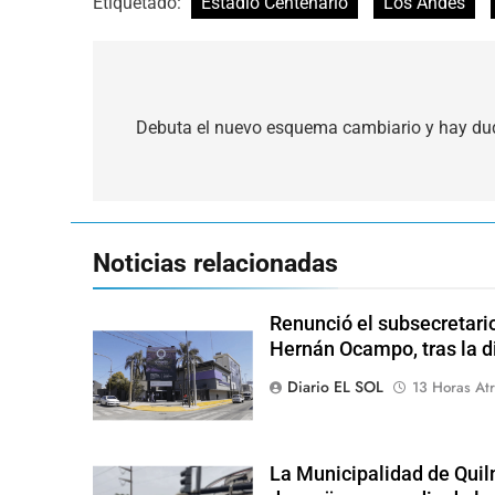
Etiquetado:
Estadio Centenario
Los Andes
Navegación
de
Debuta el nuevo esquema cambiario y hay du
entradas
Noticias relacionadas
Renunció el subsecretari
Hernán Ocampo, tras la d
Diario EL SOL
13 Horas Atr
La Municipalidad de Quil