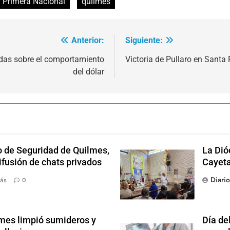
Primera Nacional
quilmes
Anterior:
Siguiente:
das sobre el comportamiento
Victoria de Pullaro en Santa 
del dólar
o de Seguridad de Quilmes,
La Dió
ifusión de chats privados
Cayet
Diari
ás
0
mes limpió sumideros y
Día de