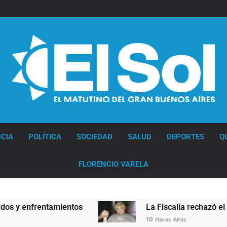
Diario EL SOL
CIA
POLÍTICA
SOCIEDAD
SALUD
DEPORTES
Q
FLORENCIO VARELA
 enfrentamientos
La Fiscalía rechazó el pedido
10 Horas Atrás