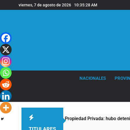
Saltar
viernes, 7 de agosto de 2026
10:35:28 AM
al
contenido
NACIONALES
PROVIN
protesta contra la Ley de Propiedad Privada: hubo detenidos y
TITULARES