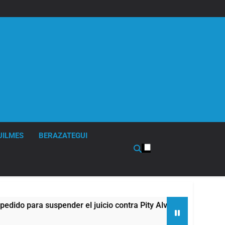
UILMES
BERAZATEGUI
 para suspender el juicio contra Pity Alvarez
6
1