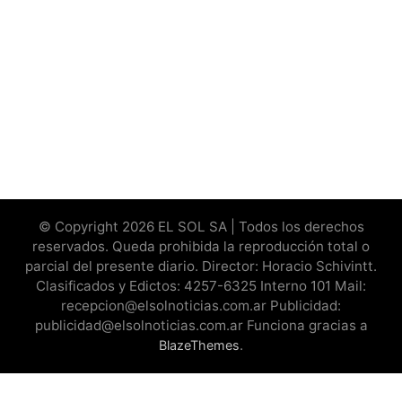
© Copyright 2026 EL SOL SA | Todos los derechos
reservados. Queda prohibida la reproducción total o
parcial del presente diario. Director: Horacio Schivintt.
Clasificados y Edictos: 4257-6325 Interno 101 Mail:
recepcion@elsolnoticias.com.ar Publicidad:
publicidad@elsolnoticias.com.ar Funciona gracias a
.
BlazeThemes