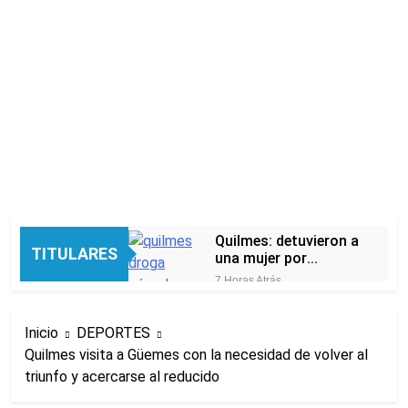
Quilmes: detuvieron a
TITULARES
una mujer por
intentar ingresar
7 Horas Atrás
droga a una cárcel
El peronismo
escondida en la ropa
recupera aire en el
de su hija
Inicio
DEPORTES
Senado frente a los
9 Horas Atrás
errores libertarios
Quilmes visita a Güemes con la necesidad de volver al
Una camioneta de
triunfo y acercarse al reducido
mudanzas casi cae al
arroyo en Bernal
9 Horas Atrás