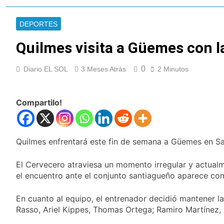
Oeste
Secuestraron 11
vehículos durante un
DEPORTES
operativo de tránsito
9 Horas Atrás
en Ezpeleta
El embajador
Quilmes visita a Güemes con la
argentino en Brasil
llegó para reunirse
9 Horas Atrás
con Quirno
0
Diario EL SOL
3 Meses Atrás
2 Minutos
Quilmes lo dejó
escapar y empató 1 a
1 con Almagro
9 Horas Atrás
Compartilo!
Las ventas
minoristas cayeron
3,8% en julio
10 Horas Atrás
Quilmes: siete clubes
Quilmes enfrentará este fin de semana a Güemes en Sant
de barrio de la Liga
Femenina de fútbol
13 Horas Atrás
El Cervecero atraviesa un momento irregular y actualme
recibieron material
Consejo Federal del
el encuentro ante el conjunto santiagueño aparece co
deportivo
Trabajo: un nuevo
reclamo por el
14 Horas Atrás
En cuanto al equipo, el entrenador decidió mantener la
respeto al
Boca oficializó la
Rasso, Ariel Kippes, Thomas Ortega; Ramiro Martínez, A
federalismo
llegada de Enner