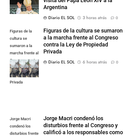
visita del Papa León XIV a la
Argentina
Diario EL SOL
3 horas atrás
0
Figuras de la cultura se sumaron
Figuras de la
a la marcha frente al Congreso
cultura se
contra la Ley de Propiedad
sumaron a la
Privada
marcha frente al
Congreso contra
Diario EL SOL
6 horas atrás
0
la Ley de
Propiedad
Privada
Jorge Macri condenó los
Jorge Macri
disturbios frente al Congreso y
condenó los
calificó a los responsables como
disturbios frente