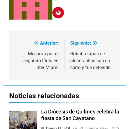
Anterior:
Siguiente:
Navegación
de
Messi va por el
Robaba tapas de
segundo título en
alcantarillas con su
entradas
Inter Miami
carro y fue detenido
Noticias relacionadas
La Diócesis de Quilmes celebra la
fiesta de San Cayetano
Diario EL SOL
30 minutos atrás
0