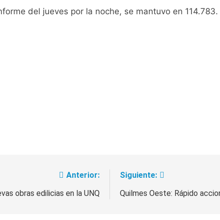
 informe del jueves por la noche, se mantuvo en 114.783.
 a ser operada por La Central de Vicente López
e Quilmes limpió sumideros y desagües en medio de las lluvi
istente virtual para consultar infracciones en segundos
oria en la obra teatral «Los Abuelos No Mienten»
: cortes, desvíos y operativo de seguridad por la protesta c
 y fuertes ráfagas de viento: más de 10 provincias bajo ale
proyecto sobre propiedad privada con foco en los desalojos
Anterior:
Siguiente:
orácico: una especialidad clave para el cuidado de la salud re
as obras edilicias en la UNQ
Quilmes Oeste: Rápido accion
 Quilmes por tormentas severas y fuertes ráfagas de viento