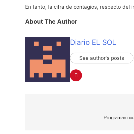
8 Horas Atrás
En tanto, la cifra de contagios, respecto del
La Línea 148 pasó
8 Horas Atrás
About The Author
La Municipalidad d
8 Horas Atrás
Transporte: un as
Diario EL SOL
10 Horas Atrás
Una gran convocat
See author's posts
10 Horas Atrás
Marcha al Congreso
14 Horas Atrás
Tormentas severas
15 Horas Atrás
Senado debate el 
Navegación
16 Horas Atrás
Día del Cirujano T
de
Programan nuev
16 Horas Atrás
entradas
Alerta naranja en