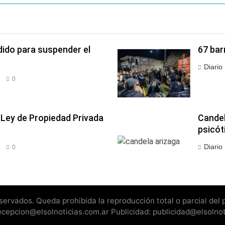
mente al abogado libertario que propuso tirar napalm sobre 
dido para suspender el
67 bar
Diario
0
a Ley de Propiedad Privada
Candel
psicó
Diario
0
rvados. Queda prohibida la reproducción total o parcial del pr
recepcion@elsolnoticias.com.ar Publicidad: publicidad@elsolno