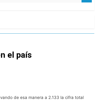
ío con mínimas cercanas a 1°C
n el país
usión de chats privados
acundo Moyano
girar el proyecto a comisión
d Privada
evando de esa manera a 2.133 la cifra total