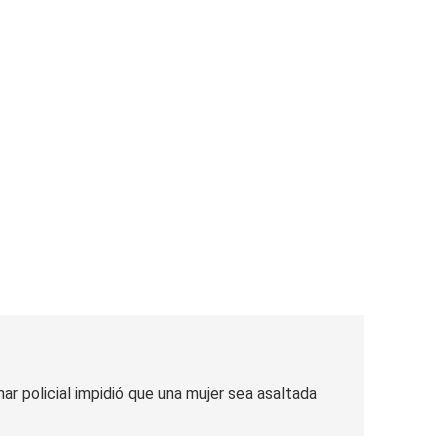
as
ontra la reforma de la Ley de Tierras
rta meteorológica
spiratoria en el Sanatorio Urquiza
ar policial impidió que una mujer sea asaltada