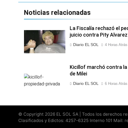
1 Día Atrás
Denunciaron penal
Noticias relacionadas
1 Día Atrás
La Fiscalía rechazó el pe
juicio contra Pity Alvarez
Diario EL SOL
4 Horas Atrás
Kicillof marchó contra l
de Milei
Diario EL SOL
6 Horas Atrás
© Copyright 2026 EL SOL SA | Todos los derechos rese
Clasificados y Edictos: 4257-6325 Interno 101 Mail: 