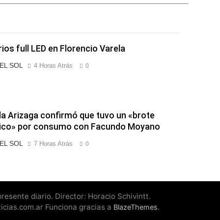
el Gran Buenos Aires
rios full LED en Florencio Varela
 EL SOL
4 Horas Atrás
0
a Arizaga confirmó que tuvo un «brote
tico» por consumo con Facundo Moyano
 EL SOL
7 Horas Atrás
0
esente diario. Director: Horacio Schivintt.
ticias.com.ar Funciona gracias a
.
BlazeThemes