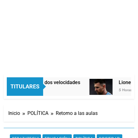
Economía en dos velocidades
Lionel Me
TITULARES
4 Horas Atrás
5 Horas Atrás
Inicio
POLÍTICA
Retorno a las aulas