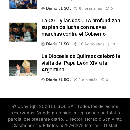
Diario EL SOL
8 horas atrás
0
La CGT y las dos CTA profundizan
su plan de lucha con nuevas
marchas contra el Gobierno
Diario EL SOL
10 horas atrás
0
La Diócesis de Quilmes celebró la
visita del Papa León XIV a la
Argentina
Diario EL SOL
1 día atrás
0
© Copyright 2026 EL SOL SA | Todos los derechos
reservados. Queda prohibida la reproducción total o
parcial del presente diario. Director: Horacio Schivintt.
Clasificados y Edictos: 4257-6325 Interno 101 Mail: