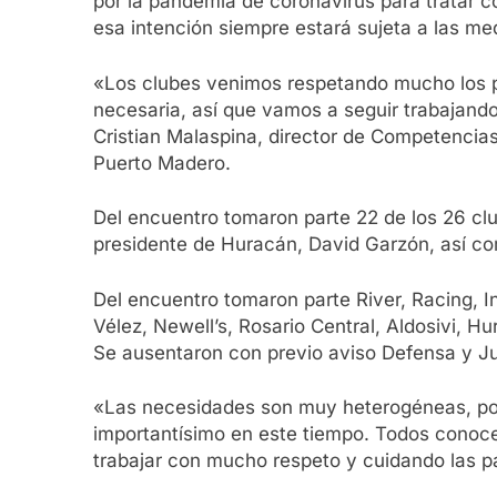
por la pandemia de coronavirus para tratar co
esa intención siempre estará sujeta a las med
«Los clubes venimos respetando mucho los pr
necesaria, así que vamos a seguir trabajand
Cristian Malaspina, director de Competencias d
Puerto Madero.
Del encuentro tomaron parte 22 de los 26 club
presidente de Huracán, David Garzón, así co
Del encuentro tomaron parte River, Racing, I
Vélez, Newell’s, Rosario Central, Aldosivi, 
Se ausentaron con previo aviso Defensa y Ju
«Las necesidades son muy heterogéneas, por
importantísimo en este tiempo. Todos conoc
trabajar con mucho respeto y cuidando las pa