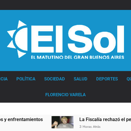
Diario EL SOL
CIA
POLÍTICA
SOCIEDAD
SALUD
DEPORTES
Q
FLORENCIO VARELA
rentamientos
La Fiscalía rechazó el pedido par
3 Horas Atrás