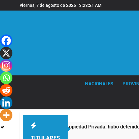
Saltar
viernes, 7 de agosto de 2026
3:23:22 AM
al
contenido
NACIONALES
PROVIN
esta contra la Ley de Propiedad Privada: hubo detenidos y enf
TITULARES