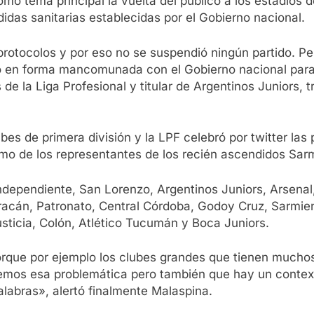
mo tema principal la vuelta del público a los estadios d
idas sanitarias establecidas por el Gobierno nacional.
otocolos y por eso no se suspendió ningún partido. Per
o en forma mancomunada con el Gobierno nacional para p
e la Liga Profesional y titular de Argentinos Juniors, tr
es de primera división y la LPF celebró por twitter las
mo de los representantes de los recién ascendidos Sarm
ndependiente, San Lorenzo, Argentinos Juniors, Arsenal,
Huracán, Patronato, Central Córdoba, Godoy Cruz, Sarmie
sticia, Colón, Atlético Tucumán y Boca Juniors.
que por ejemplo los clubes grandes que tienen muchos
emos esa problemática pero también que hay un conte
labras», alertó finalmente Malaspina.