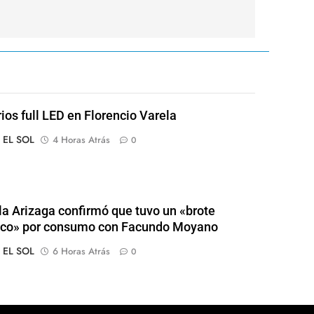
rios full LED en Florencio Varela
o EL SOL
4 Horas Atrás
0
a Arizaga confirmó que tuvo un «brote
ico» por consumo con Facundo Moyano
o EL SOL
6 Horas Atrás
0