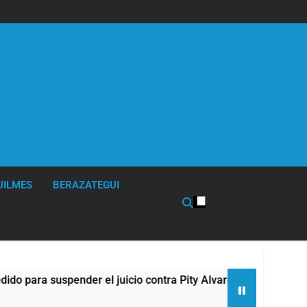
UILMES
BERAZATEGUI
a suspender el juicio contra Pity Alvarez
67 b
4 Hora