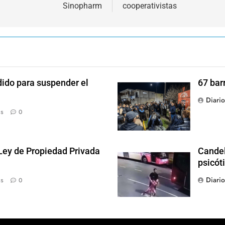
Sinopharm
cooperativistas
dido para suspender el
67 bar
Diari
ás
0
 Ley de Propiedad Privada
Candel
psicót
Diari
ás
0