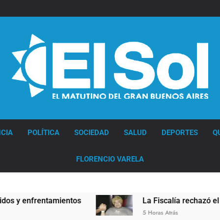
Diario EL SOL
CIA
POLÍTICA
SOCIEDAD
SALUD
DEPORTES
Q
FLORENCIO VARELA
 enfrentamientos
La Fiscalía rechazó el pedido
5 Horas Atrás