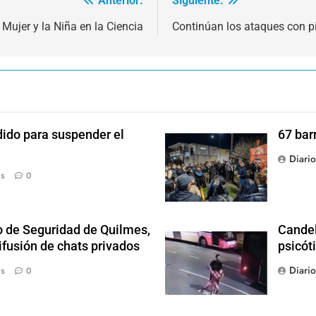
Anterior:
Siguiente:
 Mujer y la Niña en la Ciencia
Continúan los ataques con 
dido para suspender el
67 bar
Diari
ás
0
o de Seguridad de Quilmes,
Candel
ifusión de chats privados
psicót
Diari
ás
0