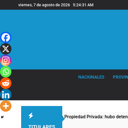
Saltar
viernes, 7 de agosto de 2026
5:24:31 AM
al
contenido
NACIONALES
PROVIN
 protesta contra la Ley de Propiedad Privada: hubo detenidos y
TITULARES