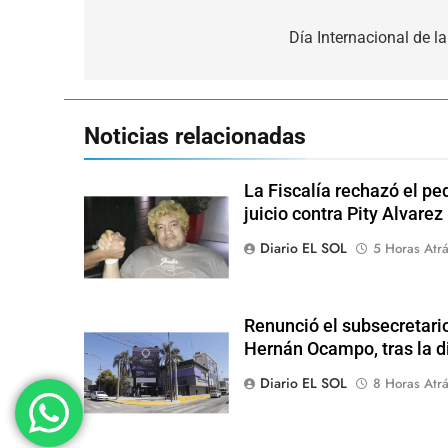
Navegación
de
Día Internacional de la
entradas
Noticias relacionadas
La Fiscalía rechazó el pe
juicio contra Pity Alvarez
Diario EL SOL
5 Horas Atr
Renunció el subsecretari
Hernán Ocampo, tras la d
Diario EL SOL
8 Horas Atr