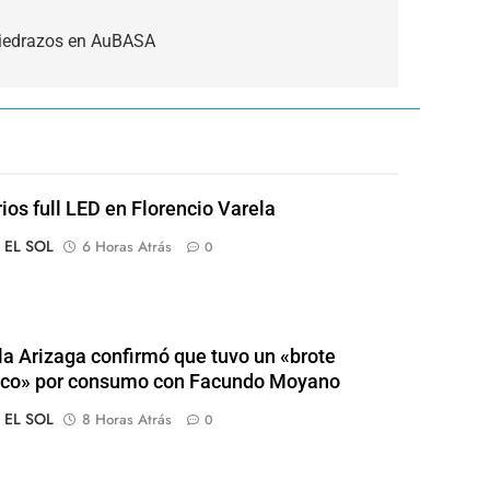
piedrazos en AuBASA
rios full LED en Florencio Varela
o EL SOL
6 Horas Atrás
0
a Arizaga confirmó que tuvo un «brote
ico» por consumo con Facundo Moyano
o EL SOL
8 Horas Atrás
0