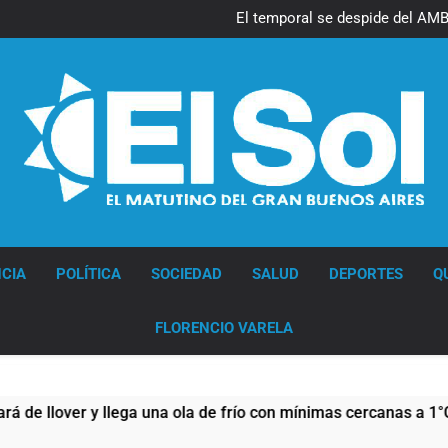
El temporal se despide del AMBA
Kicillof march
Renunció el subsecretario de S
El temporal se despide del AMBA
Kicillof march
Renunció el subsecretario de S
Diario EL SOL
CIA
POLÍTICA
SOCIEDAD
SALUD
DEPORTES
Q
FLORENCIO VARELA
ver y llega una ola de frío con mínimas cercanas a 1°C