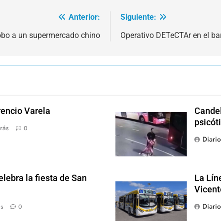
Anterior:
Siguiente:
robo a un supermercado chino
Operativo DETeCTAr en el ba
rencio Varela
Candel
psicót
rás
0
Diari
lebra la fiesta de San
La Lín
Vicent
Diari
ás
0