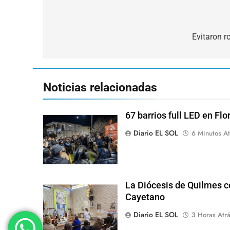
Navegación
de
Evitaron 
entradas
Noticias relacionadas
67 barrios full LED en Flo
Diario EL SOL
6 Minutos At
La Diócesis de Quilmes ce
Cayetano
Diario EL SOL
3 Horas Atr