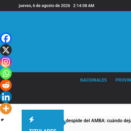
Saltar
jueves, 6 de agosto de 2026
2:14:09 AM
al
contenido
NACIONALES
PROVIN
El temporal se despide del AMBA: cuándo dejará de llo
16 Minutos Atrás