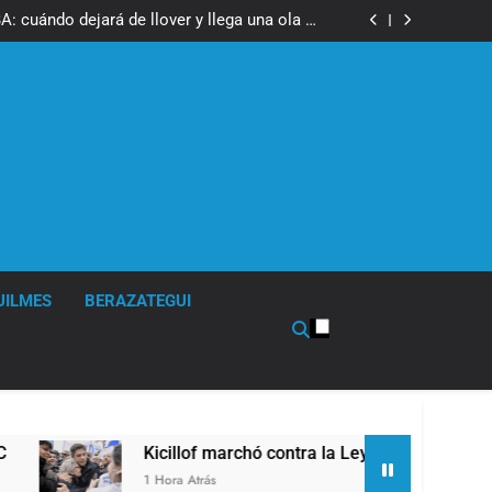
67 barrios full LED en Florencio Varela
: cuándo dejará de llover y llega una ola de
frío con mínimas cercanas a 1°C
ó contra la Ley de Propiedad Privada de Milei
eguridad de Quilmes, Hernán Ocampo, tras la
difusión de chats privados
67 barrios full LED en Florencio Varela
: cuándo dejará de llover y llega una ola de
frío con mínimas cercanas a 1°C
ó contra la Ley de Propiedad Privada de Milei
eguridad de Quilmes, Hernán Ocampo, tras la
difusión de chats privados
UILMES
BERAZATEGUI
Kicillof marchó contra la Ley de Propiedad Privada d
1 Hora Atrás