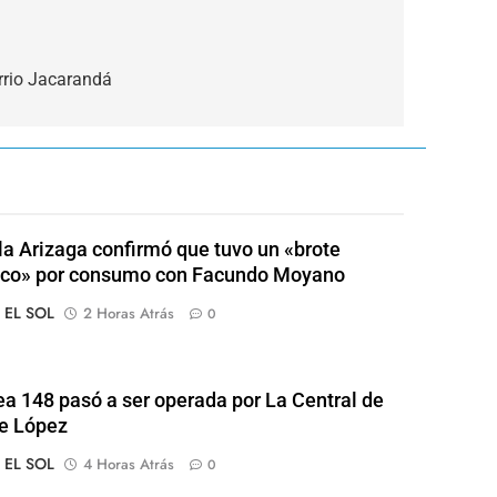
rrio Jacarandá
a Arizaga confirmó que tuvo un «brote
ico» por consumo con Facundo Moyano
o EL SOL
2 Horas Atrás
0
ea 148 pasó a ser operada por La Central de
e López
o EL SOL
4 Horas Atrás
0