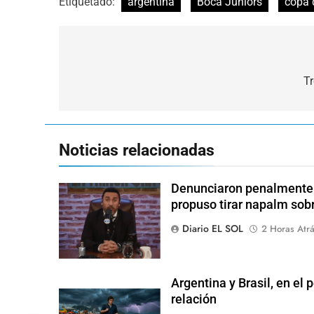
Etiquetado:
argentina
Boca Juniors
copa d
Navegación
de
T
entradas
Noticias relacionadas
Denunciaron penalmente a
propuso tirar napalm sob
Diario EL SOL
2 Horas Atr
Argentina y Brasil, en el
relación