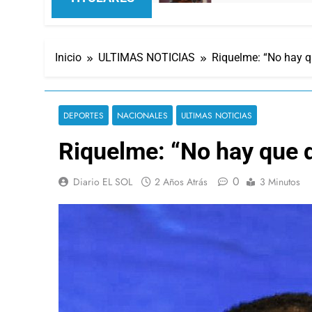
Inicio
ULTIMAS NOTICIAS
Riquelme: “No hay q
DEPORTES
NACIONALES
ULTIMAS NOTICIAS
Riquelme: “No hay que 
0
Diario EL SOL
2 Años Atrás
3 Minutos