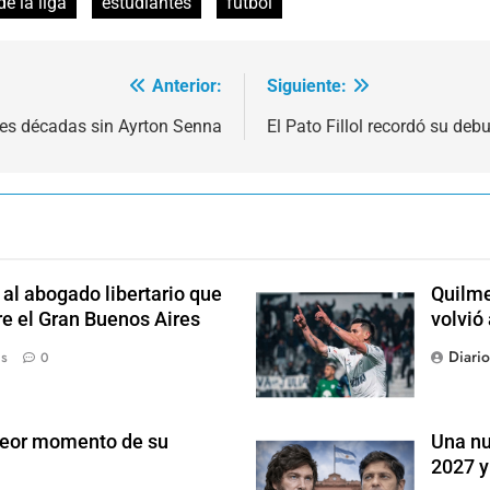
e la liga
estudiantes
futbol
Anterior:
Siguiente:
res décadas sin Ayrton Senna
El Pato Fillol recordó su deb
l abogado libertario que
Quilme
re el Gran Buenos Aires
volvió
Diari
ás
0
 peor momento de su
Una nu
2027 y