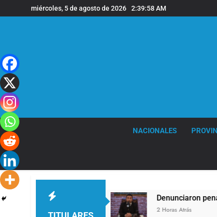
Saltar
miércoles, 5 de agosto de 2026
2:39:59 AM
al
contenido
NACIONALES
PROVIN
s de viento
Denunciaron penalmente al abogad
2 Horas Atrás
TITULARES