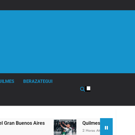
UILMES
BERAZATEGUI
ires
Quilmes derrotó 2-0 al líder Gimnasia de 
2 Horas Atrás