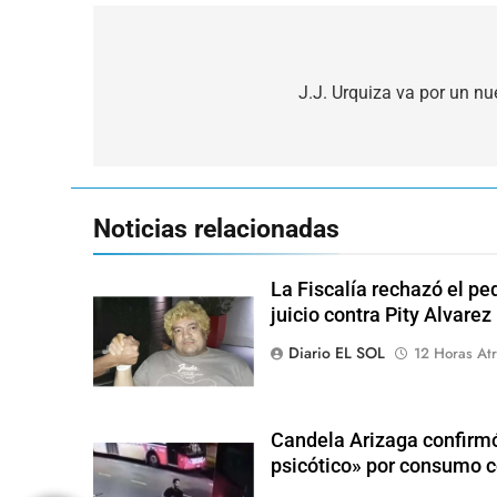
Navegación
de
J.J. Urquiza va por un n
entradas
Noticias relacionadas
La Fiscalía rechazó el pe
juicio contra Pity Alvarez
Diario EL SOL
12 Horas Atr
Candela Arizaga confirmó
psicótico» por consumo