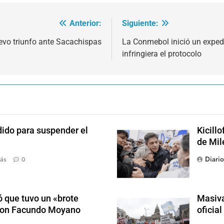
Anterior:
Siguiente:
uevo triunfo ante Sacachispas
La Conmebol inició un expedi
infringiera el protocolo
dido para suspender el
Kicill
de Mil
Diari
ás
0
 que tuvo un «brote
Masiva
 con Facundo Moyano
oficia