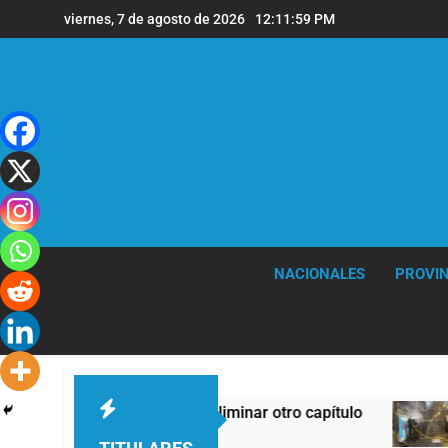
Saltar
viernes, 7 de agosto de 2026
12:12:00 PM
al
contenido
NACIONALES
PROVIN
 el Gobierno debió eliminar otro capítulo
Inci
12 Ho