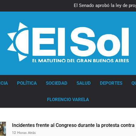
El Senado aprobó la ley de pro
pero el Gobierno debió elimina
Diario EL SOL
CIA
POLÍTICA
SOCIEDAD
SALUD
DEPORTES
Q
FLORENCIO VARELA
dentes frente al Congreso durante la protesta contra la Ley d
ras Atrás