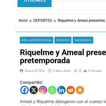
TITULARES
Inicio
DEPORTES
Riquelme y Ameal presentes e
ÁREA METROPOLITANA
DEPORTES
NACIONALES
Riquelme y Ameal presen
pretemporada
0
Diario EL SOL
5 Años Atrás
3 Minutos
Compartilo!
Ameal y Riquelme dialogaron con el cuerpo 