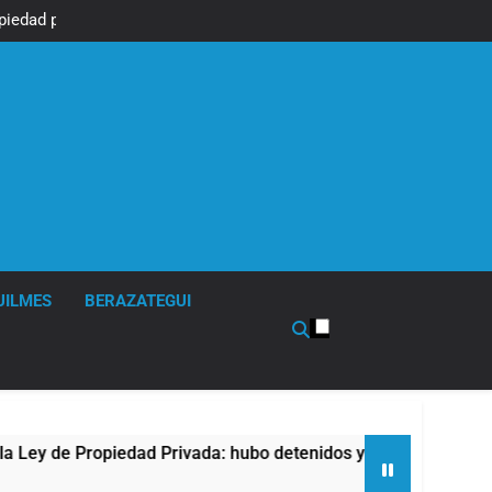
piedad privada,
r otro capítulo
UILMES
BERAZATEGUI
e Propiedad Privada: hubo detenidos y enfrentamientos