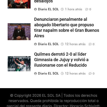
desalojos
Diario EL SOL
1 hora atrás
0
Denunciaron penalmente al
abogado libertario que propuso
tirar napalm sobre el Gran Buenos
Aires
Diario EL SOL
12 horas atrás
0
Quilmes derrotó 2-0 al líder
Gimnasia de Jujuy y volvió a
ilusionarse con el Reducido
Diario EL SOL
12 horas atrás
0
© Copyright 2026 EL SOL SA | Todos los derechos
reservados. Queda prohibida la reproducción total o
parcial del presente diario. Director: Horacio Schivintt.