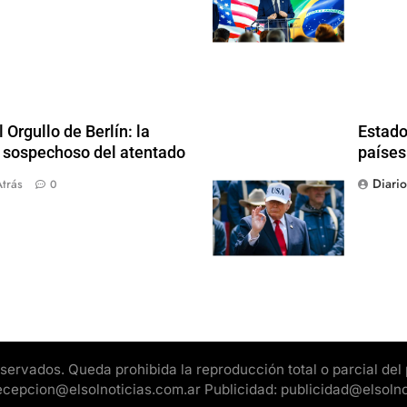
Orgullo de Berlín: la
Estado
al sospechoso del atentado
países
Diari
trás
0
rvados. Queda prohibida la reproducción total o parcial del pr
 recepcion@elsolnoticias.com.ar Publicidad: publicidad@elsoln