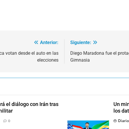
Anterior:
Siguiente:
a votan desde el auto en las
Diego Maradona fue el prota
elecciones
Gimnasia
 el diálogo con Irán tras
Un min
ilitar
los da
Diari
0