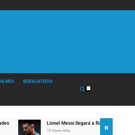
UILMES
BERAZATEGUI
Lionel Messi llegará a Rosario para despedir a 
13 Horas Atrás