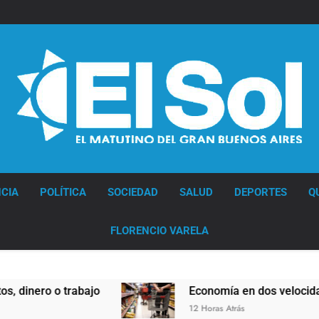
Diario EL SOL
CIA
POLÍTICA
SOCIEDAD
SALUD
DEPORTES
Q
FLORENCIO VARELA
ro o trabajo
Economía en dos velocidades
12 Horas Atrás