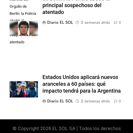
principal sospechoso del
Orgullo de
atentado
Berlín: la Policía
abatió al
Diario EL SOL
2 semanas atrás
0
principal
sospechoso del
atentado
Estados Unidos aplicará nuevos
aranceles a 60 países: qué
impacto tendrá para la Argentina
Diario EL SOL
2 semanas atrás
0
© Copyright 2026 EL SOL SA | Todos los derechos