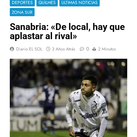
DEPORTES
QUILMES
ULTIMAS NOTICIAS
ZONA SUR
Sanabria: «De local, hay que
aplastar al rival»
0
Diario EL SOL
3 Años Atrás
2 Minutos