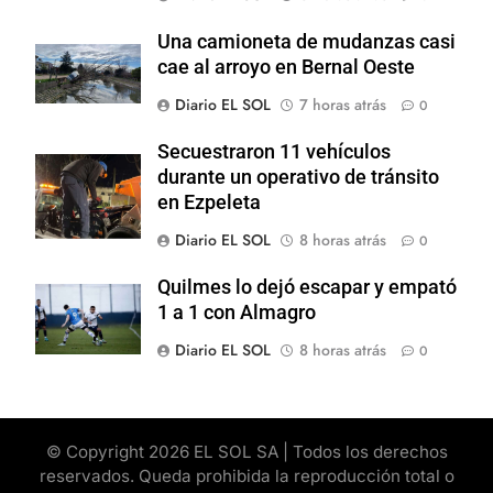
Una camioneta de mudanzas casi
cae al arroyo en Bernal Oeste
Diario EL SOL
7 horas atrás
0
Secuestraron 11 vehículos
durante un operativo de tránsito
en Ezpeleta
Diario EL SOL
8 horas atrás
0
Quilmes lo dejó escapar y empató
1 a 1 con Almagro
Diario EL SOL
8 horas atrás
0
© Copyright 2026 EL SOL SA | Todos los derechos
reservados. Queda prohibida la reproducción total o