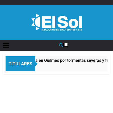
Saltar
al
contenido
Diario EL SOL
Alerta naranja en Quilmes por tormentas severas y fuerte
TITULARES
41 Minutos Atrás