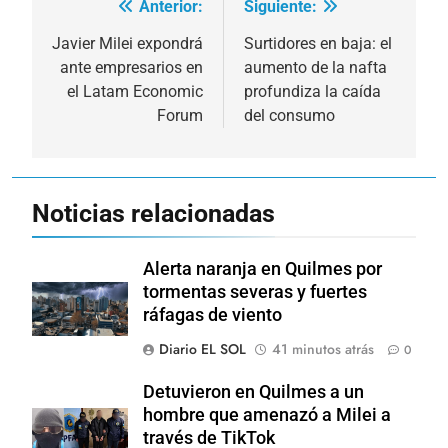
Anterior:
Siguiente:
Navegación
de
Javier Milei expondrá
Surtidores en baja: el
ante empresarios en
aumento de la nafta
entradas
el Latam Economic
profundiza la caída
Forum
del consumo
Noticias relacionadas
Alerta naranja en Quilmes por
tormentas severas y fuertes
ráfagas de viento
Diario EL SOL
41 minutos atrás
0
Detuvieron en Quilmes a un
hombre que amenazó a Milei a
través de TikTok