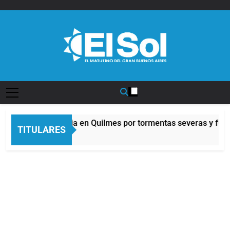
Saltar
al
contenido
Diario EL SOL
Alerta naranja en Quilmes por tormentas severas y fuert
TITULARES
8 Horas Atrás