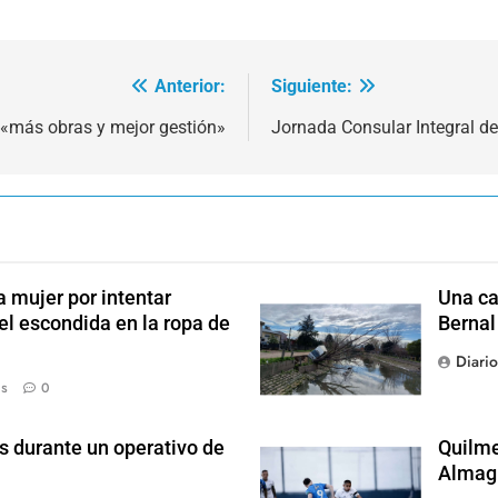
Anterior:
Siguiente:
«más obras y mejor gestión»
Jornada Consular Integral d
 mujer por intentar
Una ca
el escondida en la ropa de
Bernal
Diari
ás
0
s durante un operativo de
Quilme
Almag