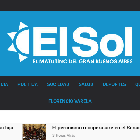
Diario EL SOL
CIA
POLÍTICA
SOCIEDAD
SALUD
DEPORTES
Q
FLORENCIO VARELA
El peronismo recupera aire en el Senado frente a los erro
3 Horas Atrás