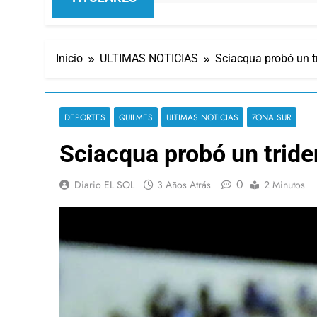
Inicio
ULTIMAS NOTICIAS
Sciacqua probó un t
DEPORTES
QUILMES
ULTIMAS NOTICIAS
ZONA SUR
Sciacqua probó un tride
0
Diario EL SOL
3 Años Atrás
2 Minutos