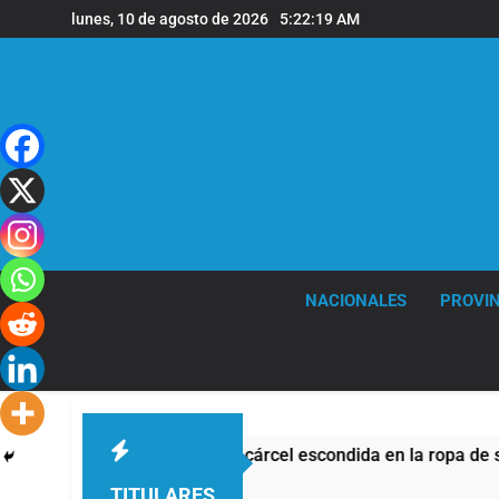
Saltar
lunes, 10 de agosto de 2026
5:22:20 AM
al
contenido
NACIONALES
PROVIN
 droga a una cárcel escondida en la ropa de su hija
TITULARES