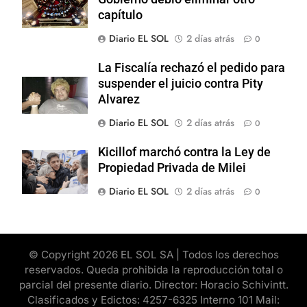
capítulo
Diario EL SOL
2 días atrás
0
La Fiscalía rechazó el pedido para
suspender el juicio contra Pity
Alvarez
Diario EL SOL
2 días atrás
0
Kicillof marchó contra la Ley de
Propiedad Privada de Milei
Diario EL SOL
2 días atrás
0
© Copyright 2026 EL SOL SA | Todos los derechos
reservados. Queda prohibida la reproducción total o
parcial del presente diario. Director: Horacio Schivintt.
Clasificados y Edictos: 4257-6325 Interno 101 Mail: