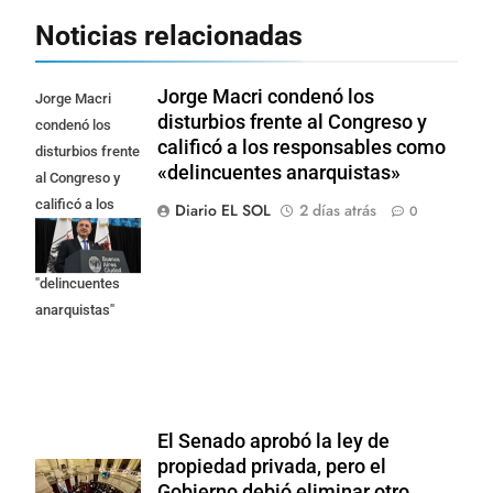
Noticias relacionadas
Jorge Macri condenó los
Jorge Macri
disturbios frente al Congreso y
condenó los
calificó a los responsables como
disturbios frente
«delincuentes anarquistas»
al Congreso y
calificó a los
Diario EL SOL
2 días atrás
0
responsables
como
"delincuentes
anarquistas"
El Senado aprobó la ley de
propiedad privada, pero el
Gobierno debió eliminar otro