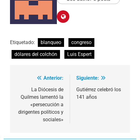
Etiquetado:
blanqueo
congreso
dólares del colchón
Luis Espert
Anterior:
Siguiente:
Navegación
de
La Diócesis de
Gutiérrez celebró los
Quilmes lamentó la
141 años
entradas
«persecución a
dirigentes políticos y
sociales»