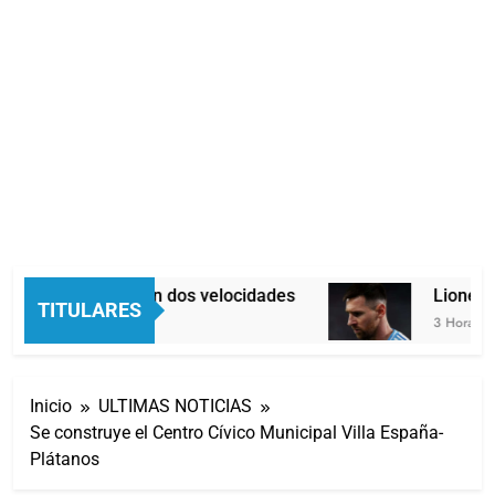
Economía en dos velocidades
Lionel Me
TITULARES
3 Horas Atrás
3 Horas Atrá
Inicio
ULTIMAS NOTICIAS
Se construye el Centro Cívico Municipal Villa España-
Plátanos