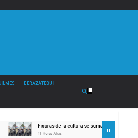
UILMES
BERAZATEGUI
iguras de la cultura se sumaron a la marcha frente al Congres
1 Horas Atrás