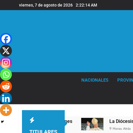
Saltar
viernes, 7 de agosto de 2026
2:22:15 AM
al
contenido
NACIONALES
PROVIN
sede de Quilmes
La Diócesis de Quilmes celebr
9 Horas Atrás
TITULARES