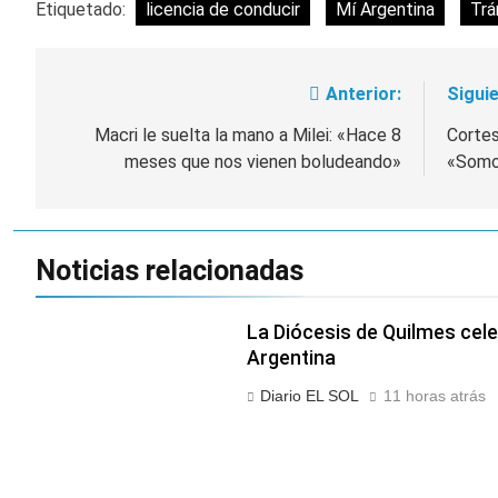
Etiquetado:
licencia de conducir
Mí Argentina
Trá
Anterior:
Siguie
Navegación
de
Macri le suelta la mano a Milei: «Hace 8
Cortes
meses que nos vienen boludeando»
«Somo
entradas
Noticias relacionadas
La Diócesis de Quilmes celeb
Argentina
Diario EL SOL
11 horas atrás