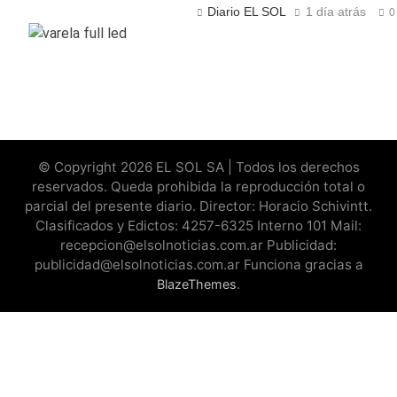
Diario EL SOL
1 día atrás
0
© Copyright 2026 EL SOL SA | Todos los derechos
reservados. Queda prohibida la reproducción total o
parcial del presente diario. Director: Horacio Schivintt.
Clasificados y Edictos: 4257-6325 Interno 101 Mail:
recepcion@elsolnoticias.com.ar Publicidad:
publicidad@elsolnoticias.com.ar Funciona gracias a
.
BlazeThemes