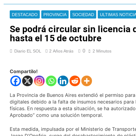
Ley de Propiedad
La Fiscalía rechazó el
Privada: hubo
pedido para
detenidos y
DESTACADO
PROVINCIA
SOCIEDAD
ULTIMAS NOTICI
suspender el juicio
1 Día Atrás
enfrentamientos
contra Pity Alvarez
67 barrios full LED en
Se podrá circular sin licencia 
Florencio Varela
hasta el 15 de octubre
1 Día Atrás
El temporal se
0
Diario EL SOL
2 Años Atrás
despide del AMBA:
2 Minutos
cuándo dejará de
1 Día Atrás
llover y llega una ola
Kicillof marchó
de frío con mínimas
Compartilo!
contra la Ley de
cercanas a 1°C
Propiedad Privada de
1 Día Atrás
Milei
Renunció el
subsecretario de
La Provincia de Buenos Aires extendió el permiso para 
Seguridad de
1 Día Atrás
digitales debido a la falta de insumos necesarios para
Quilmes, Hernán
Candela Arizaga
físicas. En respuesta a esta situación, se ha autorizado
Ocampo, tras la
confirmó que tuvo un
difusión de chats
Aprobado” como una solución temporal.
«brote psicótico» por
1 Día Atrás
privados
consumo con
La Libertad Avanza
Esta medida, impulsada por el Ministerio de Transport
Facundo Moyano
consiguió la mayoría
Jorge D’Onofrio, surge del desabastecimiento de plást