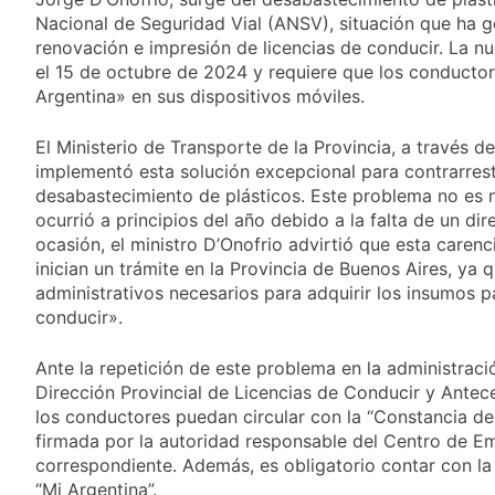
y rechazó el pedido
1 Día Atrás
Nacional de Seguridad Vial (ANSV), situación que ha g
del peronismo de
Masiva movilización
renovación e impresión de licencias de conducir. La nu
girar el proyecto a
al Congreso contra el
comisión
el 15 de octubre de 2024 y requiere que los conductor
proyecto oficial de
1 Día Atrás
Argentina» en sus dispositivos móviles.
Ley de Propiedad
La Diócesis de
Privada
Quilmes celebra la
El Ministerio de Transporte de la Provincia, a través d
fiesta de San
1 Día Atrás
implementó esta solución excepcional para contrarrest
Cayetano
La Línea 148 pasó a
desabastecimiento de plásticos. Este problema no es n
ser operada por La
ocurrió a principios del año debido a la falta de un di
Central de Vicente
1 Día Atrás
ocasión, el ministro D’Onofrio advirtió que esta carenc
López
inician un trámite en la Provincia de Buenos Aires, ya 
administrativos necesarios para adquirir los insumos pa
conducir».
Ante la repetición de este problema en la administració
Dirección Provincial de Licencias de Conducir y Antec
los conductores puedan circular con la “Constancia d
firmada por la autoridad responsable del Centro de Em
correspondiente. Además, es obligatorio contar con la l
“Mi Argentina”.