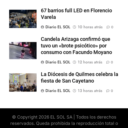
67 barrios full LED en Florencio
Varela
Diario EL SOL
10 horas atrás
0
Candela Arizaga confirmó que
tuvo un «brote psicótico» por
consumo con Facundo Moyano
Diario EL SOL
12 horas atrás
0
La Diócesis de Quilmes celebra la
fiesta de San Cayetano
Diario EL SOL
13 horas atrás
0
© Copyright 2026 EL SOL SA | Todos los derechos
reservados. Queda prohibida la reproducción total o