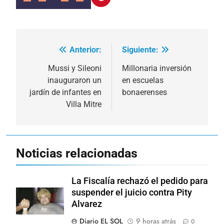
Anterior:
Siguiente:
Navegación
de
Mussi y Sileoni
Millonaria inversión
inauguraron un
en escuelas
entradas
jardín de infantes en
bonaerenses
Villa Mitre
Noticias relacionadas
La Fiscalía rechazó el pedido para
suspender el juicio contra Pity
Alvarez
Diario EL SOL
9 horas atrás
0