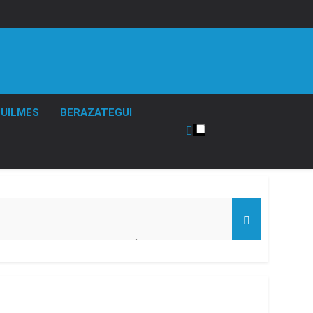
UILMES
BERAZATEGUI
ío con mínimas cercanas a 1°C