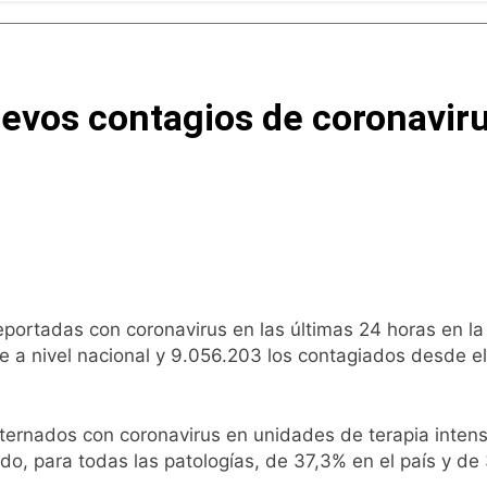
cretario de Seguridad de Quilmes, Hernán Ocampo, tras la dif
confirmó que tuvo un «brote psicótico» por consumo con F
evos contagios de coronaviru
 consiguió la mayoría y rechazó el pedido del peronismo de 
n al Congreso contra el proyecto oficial de Ley de Propieda
lmes celebra la fiesta de San Cayetano
 a ser operada por La Central de Vicente López
e Quilmes limpió sumideros y desagües en medio de las lluvi
eportadas con coronavirus en las últimas 24 horas en l
te a nivel nacional y 9.056.203 los contagiados desde el 
istente virtual para consultar infracciones en segundos
internados con coronavirus en unidades de terapia inten
oria en la obra teatral «Los Abuelos No Mienten»
ado, para todas las patologías, de 37,3% en el país y d