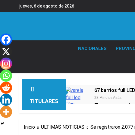
Saltar
jueves, 6 de agosto de 2026
al
contenido
NACIONALES
PROVINC
67 barrios full LE
28 Minutos Atrás
TITULARES
El temporal se des
37 Minutos Atrás
Kicillof marchó co
Inicio
ULTIMAS NOTICIAS
Se registraron 2.077
2 Horas Atrás