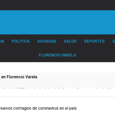
Diario EL SOL
IA
POLÍTICA
SOCIEDAD
SALUD
DEPORTES
Q
FLORENCIO VARELA
D en Florencio Varela
pide del AMBA: cuándo dejará de llover y llega una ola de fr
ntra la Ley de Propiedad Privada de Milei
 nuevos contagios de coronavirus en el país