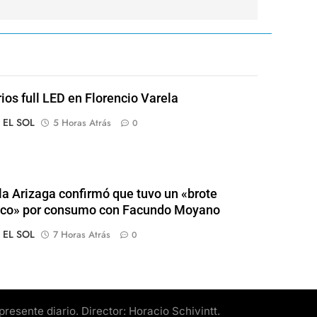
rios full LED en Florencio Varela
o EL SOL
5 Horas Atrás
0
a Arizaga confirmó que tuvo un «brote
ico» por consumo con Facundo Moyano
o EL SOL
7 Horas Atrás
0
esente diario. Director: Horacio Schivintt.