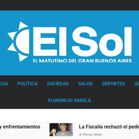
Diario EL SOL
CIA
POLÍTICA
SOCIEDAD
SALUD
DEPORTES
Q
FLORENCIO VARELA
os
La Fiscalía rechazó el pedido para suspende
4 Horas Atrás