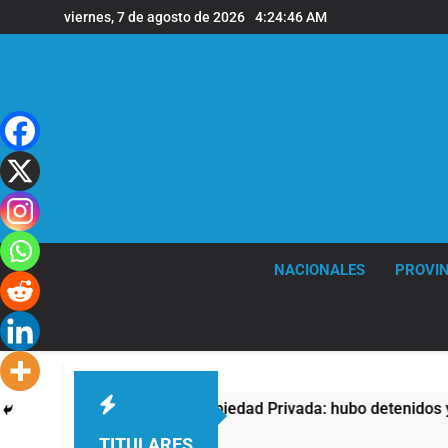
Saltar
viernes, 7 de agosto de 2026
4:24:47 AM
al
contenido
NACIONALES
PROVIN
a la Ley de Propiedad Privada: hubo detenidos y enfrentamient
TITULARES