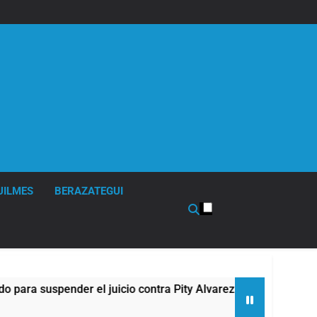
UILMES
BERAZATEGUI
r el juicio contra Pity Alvarez
67 barrios full
5 Horas Atrás