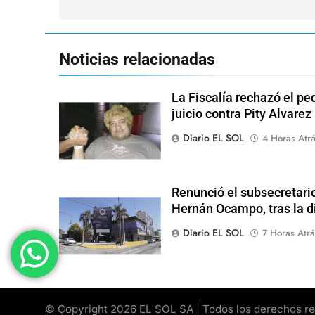
entradas
Noticias relacionadas
La Fiscalía rechazó el pe
juicio contra Pity Alvarez
Diario EL SOL
4 Horas Atr
Renunció el subsecretari
Hernán Ocampo, tras la d
Diario EL SOL
7 Horas Atrá
© Copyright 2026 EL SOL SA | Todos los derechos rese